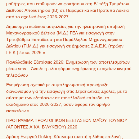
μαθήτριες που επιθυμούν να φοιτήσουν στη Β΄ τάξη Τμημάτων
Διεθνούς Απολυτηρίου (IB) σε Πειραματικά και Πρότυπα Λύκεια
από το σχολικό έτος 2026-2027
Δημιουργία κωδικού ασφαλείας για την ηλεκτρονική υποβολή
Μηχανογραφικού Δελτίου (Μ.Δ.) ΓΕΛ για εισαγωγή στην
Τριτοβάθμια Εκπαίδευση και Παράλληλου Μηχανογραφικού
Δελτίου (Π.Μ.Δ.) για εισαγωγή σε Δημόσιες Σ.Α.Ε.Κ. (πρώην
Ι.Ε.Κ.) έτους 2026.».
Πανελλαδικές Εξετάσεις 2026: Ενημέρωση των αποτελεσμάτων
μέσω sms – Άνοιξε η πλατφόρμα ενημέρωσης στοιχείων κινητού
τηλεφώνου
Ενημέρωση σχετικά με συμπληρωματική προκήρυξη
διαγωνισμού για την εισαγωγή στις Στρατιωτικές Σχολές, με το
σύστημα των εξετάσεων σε πανελλαδικό επίπεδο, το
ακαδημαϊκό έτος 2026-2027, όσον αφορά τον αριθμό
εισακτέων.».
ΠΡΟΓΡΑΜΜΑ ΠΡΟΑΓΩΓΙΚΩΝ ΕΞΕΤΑΣΕΩΝ ΜΑΪΟΥ- ΙΟΥΝΙΟΥ
(ΑΠΟΝΤΕΣ Α΄ΚΑΙ Β΄ΛΥΚΕΙΟΥ) 2026
Δράση Ενεργού Πολίτη: Κάπνισμα σωστή ή λάθος επιλογή ;