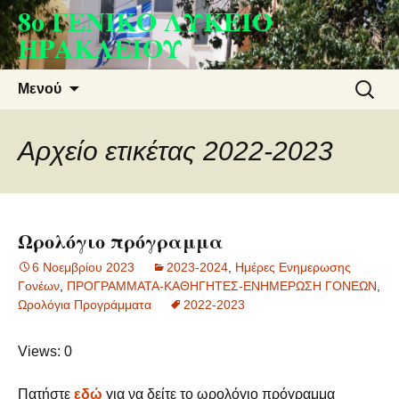
8ο ΓΕΝΙΚΟ ΛΥΚΕΙΟ
Μετάβαση
σε
ΗΡΑΚΛΕΙΟΥ
περιεχόμενο
Αναζήτ
Μενού
για:
Αρχείο ετικέτας 2022-2023
Ωρολόγιο πρόγραμμα
6 Νοεμβρίου 2023
2023-2024
,
Ημέρες Ενημερωσης
Γονέων
,
ΠΡΟΓΡΑΜΜΑΤΑ-ΚΑΘΗΓΗΤΕΣ-ΕΝΗΜΕΡΩΣΗ ΓΟΝΕΩΝ
,
Ωρολόγια Προγράμματα
2022-2023
Views: 0
Πατήστε
εδώ
για να δείτε το ωρολόγιο πρόγραμμα