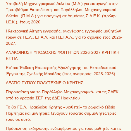
Υποβολή Μηχανογραφικού Δελτίου (Μ.Δ.) για εισαγωγή στην
Τριτοβάθμια Εκπαίδευση και Παράλληλου Μηχανογραφικού
Δελτίου (Π.Μ.Δ.) για εισαγωγή σε Δημόσιες Σ.Α.Ε.Κ. (πρώην
Ι.Ε.Κ.), έτους 2026.
Ηλεκτρονική Αίτηση εγγραφής, ανανέωσης εγγραφής μαθητών/
τριών σε ΓΕ.Λ., ΕΠΑ.Λ. και Π.ΕΠΑ.Λ., για το σχολικό έτος 2026-
2027.
ΑΝΑΚΟΙΝΩΣΗ ΥΠΟΔΟΧΗΣ ΦΟΙΤΗΤΩΝ 2026-2027 ΚΡΗΤΙΚΗ
ΕΣΤΙΑ
Ετήσια Έκθεση Εσωτερικής Αξιολόγησης του Εκπαιδευτικού
Έργου της Σχολικής Μονάδας (έτος αναφοράς: 2025-2026)
ΔΕΛΤΙΟ ΤΥΠΟΥ ΠΟΛΥΤΕΧΝΕΙΟ ΚΡΗΤΗΣ
Παρουσίαση για το Παράλληλο Μηχανογραφικό- και τις ΣΑΕΚ,
από το γραφείο ΣΕΠ της ΔΔΕ Ηρακλείου
Το 8ο ΓΕ.Λ. Ηρακλείου Κρήτης «υιοθετεί» το ρωμαϊκό Ωδείο
Πομπηίας και μαθήτριες ξεναγούν τους/τις συμμαθητές/τριές
τους σε αυτό.
Πρόσκληση εκδήλωσης ενδιαφέροντος για τους μαθητές και τις