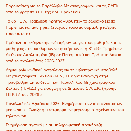
Παρουσίαση για το Παράλληλο Μηχανογραφικό- και τις ΣΑΕΚ,
από το γραφείο ΣΕΠ της ΔΔΕ Ηρακλείου
Το 8ο ΓΕ.Λ. Ηρακλείου Κρήτης «υιοθετεί» το ρωμαϊκό Ωδείο
Πομπηίας και μαθήτριες ξεναγούν τους/τις συμμαθητές/τριές
τους σε αυτό.
Πρόσκληση εκδήλωσης ενδιαφέροντος για τους μαθητές και τις
μαθήτριες που επιθυμούν να φοιτήσουν στη Β΄ τάξη Τμημάτων
Διεθνούς Απολυτηρίου (IB) σε Πειραματικά και Πρότυπα Λύκεια
από το σχολικό έτος 2026-2027
Δημιουργία κωδικού ασφαλείας για την ηλεκτρονική υποβολή
Μηχανογραφικού Δελτίου (Μ.Δ.) ΓΕΛ για εισαγωγή στην
Τριτοβάθμια Εκπαίδευση και Παράλληλου Μηχανογραφικού
Δελτίου (Π.Μ.Δ.) για εισαγωγή σε Δημόσιες Σ.Α.Ε.Κ. (πρώην
Ι.Ε.Κ.) έτους 2026.».
Πανελλαδικές Εξετάσεις 2026: Ενημέρωση των αποτελεσμάτων
μέσω sms – Άνοιξε η πλατφόρμα ενημέρωσης στοιχείων κινητού
τηλεφώνου
Ενημέρωση σχετικά με συμπληρωματική προκήρυξη