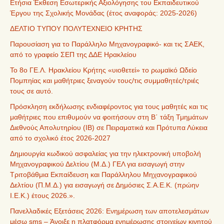
Ετήσια Έκθεση Εσωτερικής Αξιολόγησης του Εκπαιδευτικού
Έργου της Σχολικής Μονάδας (έτος αναφοράς: 2025-2026)
ΔΕΛΤΙΟ ΤΥΠΟΥ ΠΟΛΥΤΕΧΝΕΙΟ ΚΡΗΤΗΣ
Παρουσίαση για το Παράλληλο Μηχανογραφικό- και τις ΣΑΕΚ,
από το γραφείο ΣΕΠ της ΔΔΕ Ηρακλείου
Το 8ο ΓΕ.Λ. Ηρακλείου Κρήτης «υιοθετεί» το ρωμαϊκό Ωδείο
Πομπηίας και μαθήτριες ξεναγούν τους/τις συμμαθητές/τριές
τους σε αυτό.
Πρόσκληση εκδήλωσης ενδιαφέροντος για τους μαθητές και τις
μαθήτριες που επιθυμούν να φοιτήσουν στη Β΄ τάξη Τμημάτων
Διεθνούς Απολυτηρίου (IB) σε Πειραματικά και Πρότυπα Λύκεια
από το σχολικό έτος 2026-2027
Δημιουργία κωδικού ασφαλείας για την ηλεκτρονική υποβολή
Μηχανογραφικού Δελτίου (Μ.Δ.) ΓΕΛ για εισαγωγή στην
Τριτοβάθμια Εκπαίδευση και Παράλληλου Μηχανογραφικού
Δελτίου (Π.Μ.Δ.) για εισαγωγή σε Δημόσιες Σ.Α.Ε.Κ. (πρώην
Ι.Ε.Κ.) έτους 2026.».
Πανελλαδικές Εξετάσεις 2026: Ενημέρωση των αποτελεσμάτων
μέσω sms – Άνοιξε η πλατφόρμα ενημέρωσης στοιχείων κινητού