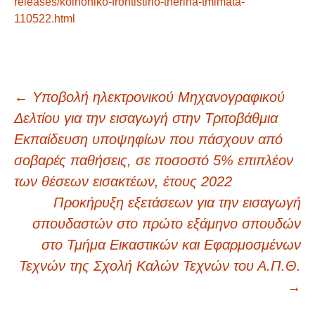
releases/koinoniko-frontistirio-therina-tmimata-
110522.html
Πλοήγηση
←
Υποβολή ηλεκτρονικού Μηχανογραφικού
Δελτίου για την εισαγωγή στην Τριτοβάθμια
άρθρων
Εκπαίδευση υποψηφίων που πάσχουν από
σοβαρές παθήσεις, σε ποσοστό 5% επιπλέον
των θέσεων εισακτέων, έτους 2022
Προκήρυξη εξετάσεων για την εισαγωγή
σπουδαστών στο πρώτο εξάμηνο σπουδών
στο Τμήμα Εικαστικών και Εφαρμοσμένων
Τεχνών της Σχολή Καλών Τεχνών του Α.Π.Θ.
→