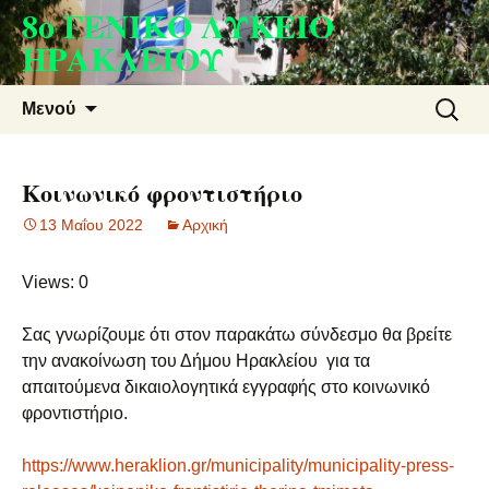
8ο ΓΕΝΙΚΟ ΛΥΚΕΙΟ
Μετάβαση
σε
ΗΡΑΚΛΕΙΟΥ
περιεχόμενο
Αναζήτ
Μενού
για:
Κοινωνικό φροντιστήριο
13 Μαΐου 2022
Aρχική
Views: 0
Σας γνωρίζουμε ότι στον παρακάτω σύνδεσμο θα βρείτε
την ανακοίνωση του Δήμου Ηρακλείου για τα
απαιτούμενα δικαιολογητικά εγγραφής στο κοινωνικό
φροντιστήριο.
https://www.heraklion.gr/municipality/municipality-press-