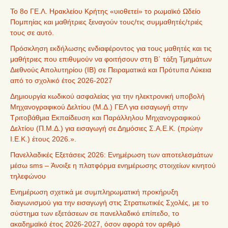
Το 8ο ΓΕ.Λ. Ηρακλείου Κρήτης «υιοθετεί» το ρωμαϊκό Ωδείο
Πομπηίας και μαθήτριες ξεναγούν τους/τις συμμαθητές/τριές
τους σε αυτό.
Πρόσκληση εκδήλωσης ενδιαφέροντος για τους μαθητές και τις
μαθήτριες που επιθυμούν να φοιτήσουν στη Β΄ τάξη Τμημάτων
Διεθνούς Απολυτηρίου (IB) σε Πειραματικά και Πρότυπα Λύκεια
από το σχολικό έτος 2026-2027
Δημιουργία κωδικού ασφαλείας για την ηλεκτρονική υποβολή
Μηχανογραφικού Δελτίου (Μ.Δ.) ΓΕΛ για εισαγωγή στην
Τριτοβάθμια Εκπαίδευση και Παράλληλου Μηχανογραφικού
Δελτίου (Π.Μ.Δ.) για εισαγωγή σε Δημόσιες Σ.Α.Ε.Κ. (πρώην
Ι.Ε.Κ.) έτους 2026.».
Πανελλαδικές Εξετάσεις 2026: Ενημέρωση των αποτελεσμάτων
μέσω sms – Άνοιξε η πλατφόρμα ενημέρωσης στοιχείων κινητού
τηλεφώνου
Ενημέρωση σχετικά με συμπληρωματική προκήρυξη
διαγωνισμού για την εισαγωγή στις Στρατιωτικές Σχολές, με το
σύστημα των εξετάσεων σε πανελλαδικό επίπεδο, το
ακαδημαϊκό έτος 2026-2027, όσον αφορά τον αριθμό