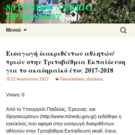
8ο ΓΕΝΙΚΟ ΛΥΚΕΙΟ
Μετάβαση
σε
ΗΡΑΚΛΕΙΟΥ
περιεχόμενο
Αναζήτ
Μενού
για:
Εισαγωγή διακριθέντων αθλητών/
τριών στην Τριτοβάθμια Εκπαίδευση
για το ακαδημαϊκό έτος 2017-2018
22 Αυγούστου 2017
Πανελλαδικές εξετάσεις
Views: 0
Από το Υπουργείο Παιδείας, Έρευνας και
Θρησκευμάτων (http://www.minedu.gov.gr) εκδόθηκε η
εγκύκλιος που αφορά στην εισαγωγή διακριθέντων
αθλητών στην Τριτοβάθμια Εκπαίδευση ακαδ. έτους