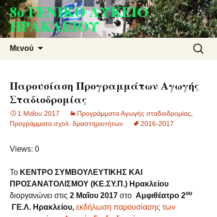
8ο ΓΕΝΙΚΟ ΛΥΚΕΙΟ
Μετάβαση
σε
ΗΡΑΚΛΕΙΟΥ
περιεχόμενο
Αναζήτ
Μενού
για:
Παρουσίαση Προγραμμάτων Αγωγής
Σταδιοδρομίας
1 Μαΐου 2017
Προγράμματα Αγωγής σταδιοδρομίας
,
Προγράμματα σχολ. δραστηριοτήτων
2016-2017
Views: 0
Το
ΚΕΝΤΡΟ ΣΥΜΒΟΥΛΕΥΤΙΚΗΣ ΚΑΙ
ΠΡΟΣΑΝΑΤΟΛΙΣΜΟΥ
(ΚΕ.ΣΥ.Π.) Ηρακλείου
ου
διοργανώνει στις
2 Μαΐου 2017
στο
Αμφιθέατρο 2
ΓΕ.Λ. Ηρακλείου,
εκδήλωση παρουσίασης των