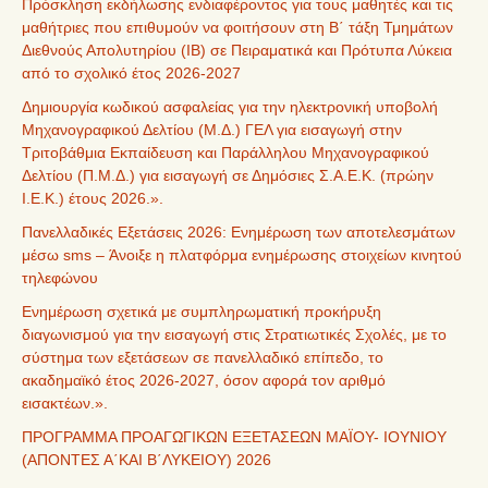
Πρόσκληση εκδήλωσης ενδιαφέροντος για τους μαθητές και τις
μαθήτριες που επιθυμούν να φοιτήσουν στη Β΄ τάξη Τμημάτων
Διεθνούς Απολυτηρίου (IB) σε Πειραματικά και Πρότυπα Λύκεια
από το σχολικό έτος 2026-2027
Δημιουργία κωδικού ασφαλείας για την ηλεκτρονική υποβολή
Μηχανογραφικού Δελτίου (Μ.Δ.) ΓΕΛ για εισαγωγή στην
Τριτοβάθμια Εκπαίδευση και Παράλληλου Μηχανογραφικού
Δελτίου (Π.Μ.Δ.) για εισαγωγή σε Δημόσιες Σ.Α.Ε.Κ. (πρώην
Ι.Ε.Κ.) έτους 2026.».
Πανελλαδικές Εξετάσεις 2026: Ενημέρωση των αποτελεσμάτων
μέσω sms – Άνοιξε η πλατφόρμα ενημέρωσης στοιχείων κινητού
τηλεφώνου
Ενημέρωση σχετικά με συμπληρωματική προκήρυξη
διαγωνισμού για την εισαγωγή στις Στρατιωτικές Σχολές, με το
σύστημα των εξετάσεων σε πανελλαδικό επίπεδο, το
ακαδημαϊκό έτος 2026-2027, όσον αφορά τον αριθμό
εισακτέων.».
ΠΡΟΓΡΑΜΜΑ ΠΡΟΑΓΩΓΙΚΩΝ ΕΞΕΤΑΣΕΩΝ ΜΑΪΟΥ- ΙΟΥΝΙΟΥ
(ΑΠΟΝΤΕΣ Α΄ΚΑΙ Β΄ΛΥΚΕΙΟΥ) 2026