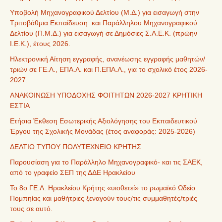
Υποβολή Μηχανογραφικού Δελτίου (Μ.Δ.) για εισαγωγή στην
Τριτοβάθμια Εκπαίδευση και Παράλληλου Μηχανογραφικού
Δελτίου (Π.Μ.Δ.) για εισαγωγή σε Δημόσιες Σ.Α.Ε.Κ. (πρώην
Ι.Ε.Κ.), έτους 2026.
Ηλεκτρονική Αίτηση εγγραφής, ανανέωσης εγγραφής μαθητών/
τριών σε ΓΕ.Λ., ΕΠΑ.Λ. και Π.ΕΠΑ.Λ., για το σχολικό έτος 2026-
2027.
ΑΝΑΚΟΙΝΩΣΗ ΥΠΟΔΟΧΗΣ ΦΟΙΤΗΤΩΝ 2026-2027 ΚΡΗΤΙΚΗ
ΕΣΤΙΑ
Ετήσια Έκθεση Εσωτερικής Αξιολόγησης του Εκπαιδευτικού
Έργου της Σχολικής Μονάδας (έτος αναφοράς: 2025-2026)
ΔΕΛΤΙΟ ΤΥΠΟΥ ΠΟΛΥΤΕΧΝΕΙΟ ΚΡΗΤΗΣ
Παρουσίαση για το Παράλληλο Μηχανογραφικό- και τις ΣΑΕΚ,
από το γραφείο ΣΕΠ της ΔΔΕ Ηρακλείου
Το 8ο ΓΕ.Λ. Ηρακλείου Κρήτης «υιοθετεί» το ρωμαϊκό Ωδείο
Πομπηίας και μαθήτριες ξεναγούν τους/τις συμμαθητές/τριές
τους σε αυτό.