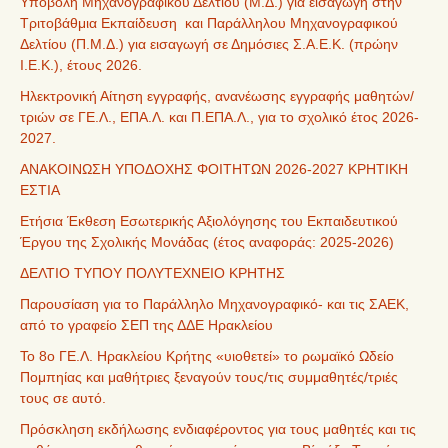
Υποβολή Μηχανογραφικού Δελτίου (Μ.Δ.) για εισαγωγή στην
Τριτοβάθμια Εκπαίδευση και Παράλληλου Μηχανογραφικού
Δελτίου (Π.Μ.Δ.) για εισαγωγή σε Δημόσιες Σ.Α.Ε.Κ. (πρώην
Ι.Ε.Κ.), έτους 2026.
Ηλεκτρονική Αίτηση εγγραφής, ανανέωσης εγγραφής μαθητών/
τριών σε ΓΕ.Λ., ΕΠΑ.Λ. και Π.ΕΠΑ.Λ., για το σχολικό έτος 2026-
2027.
ΑΝΑΚΟΙΝΩΣΗ ΥΠΟΔΟΧΗΣ ΦΟΙΤΗΤΩΝ 2026-2027 ΚΡΗΤΙΚΗ
ΕΣΤΙΑ
Ετήσια Έκθεση Εσωτερικής Αξιολόγησης του Εκπαιδευτικού
Έργου της Σχολικής Μονάδας (έτος αναφοράς: 2025-2026)
ΔΕΛΤΙΟ ΤΥΠΟΥ ΠΟΛΥΤΕΧΝΕΙΟ ΚΡΗΤΗΣ
Παρουσίαση για το Παράλληλο Μηχανογραφικό- και τις ΣΑΕΚ,
από το γραφείο ΣΕΠ της ΔΔΕ Ηρακλείου
Το 8ο ΓΕ.Λ. Ηρακλείου Κρήτης «υιοθετεί» το ρωμαϊκό Ωδείο
Πομπηίας και μαθήτριες ξεναγούν τους/τις συμμαθητές/τριές
τους σε αυτό.
Πρόσκληση εκδήλωσης ενδιαφέροντος για τους μαθητές και τις