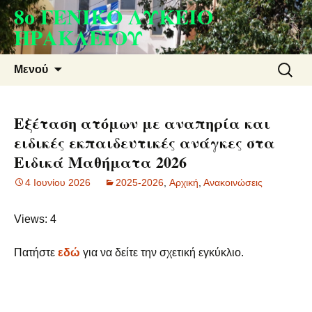
8ο ΓΕΝΙΚΟ ΛΥΚΕΙΟ
Μετάβαση
σε
ΗΡΑΚΛΕΙΟΥ
περιεχόμενο
Αναζήτ
Μενού
για:
Εξέταση ατόμων με αναπηρία και
ειδικές εκπαιδευτικές ανάγκες στα
Ειδικά Μαθήματα 2026
4 Ιουνίου 2026
2025-2026
,
Aρχική
,
Ανακοινώσεις
Views: 4
Πατήστε
εδώ
για να δείτε την σχετική εγκύκλιο.