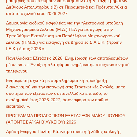
μαθήτριες που επιθυμούν να φοιτήσουν στη Β΄ τάξη Τμημάτων
Διεθνούς Απολυτηρίου (IB) σε Πειραματικά και Πρότυπα Λύκεια
από το σχολικό έτος 2026-2027
Δημιουργία κωδικού ασφαλείας για την ηλεκτρονική υποβολή
Μηχανογραφικού Δελτίου (Μ.Δ.) ΓΕΛ για εισαγωγή στην
Τριτοβάθμια Εκπαίδευση και Παράλληλου Μηχανογραφικού
Δελτίου (Π.Μ.Δ.) για εισαγωγή σε Δημόσιες Σ.Α.Ε.Κ. (πρώην
Ι.Ε.Κ.) έτους 2026.».
Πανελλαδικές Εξετάσεις 2026: Ενημέρωση των αποτελεσμάτων
μέσω sms – Άνοιξε η πλατφόρμα ενημέρωσης στοιχείων κινητού
τηλεφώνου
Ενημέρωση σχετικά με συμπληρωματική προκήρυξη
διαγωνισμού για την εισαγωγή στις Στρατιωτικές Σχολές, με το
σύστημα των εξετάσεων σε πανελλαδικό επίπεδο, το
ακαδημαϊκό έτος 2026-2027, όσον αφορά τον αριθμό
εισακτέων.».
ΠΡΟΓΡΑΜΜΑ ΠΡΟΑΓΩΓΙΚΩΝ ΕΞΕΤΑΣΕΩΝ ΜΑΪΟΥ- ΙΟΥΝΙΟΥ
(ΑΠΟΝΤΕΣ Α΄ΚΑΙ Β΄ΛΥΚΕΙΟΥ) 2026
Δράση Ενεργού Πολίτη: Κάπνισμα σωστή ή λάθος επιλογή ;