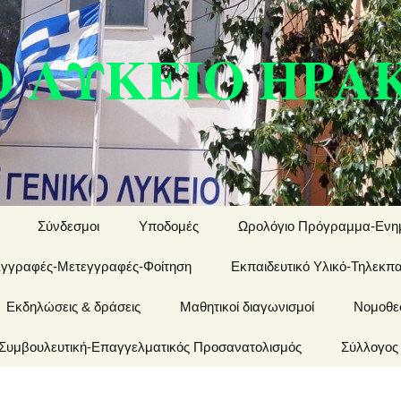
Ο ΛΥΚΕΙΟ ΗΡΑ
Σύνδεσμοι
Υποδομές
Ωρολόγιο Πρόγραμμα-Ενη
γγραφές-Μετεγγραφές-Φοίτηση
Εκπαιδευτικό Υλικό-Τηλεκπ
Ωρολόγιο Πρόγραμμα
γγραφές
Εκδηλώσεις & δράσεις
Μαθητικοί διαγωνισμοί
Εκπαιδευτικό Υλικό
Καθηγητές
Νομοθε
ετεγγραφές
Συμβουλευτική-Επαγγελματικός Προσανατολισμός
Τηλεκπαίδευση
Σύλλογος
οίτηση