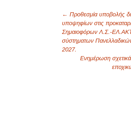
Προγράμματα
Πλοήγηση
πολιτιστικά
←
Προθεσμία υποβολής δικ
υποψηφίων στις προκαταρκ
άρθρων
Σημαιοφόρων Λ.Σ.-ΕΛ.ΑΚΤ
σύστηματων Πανελλαδικών
2027.
Ενημέρωση σχετικά
εποχικ