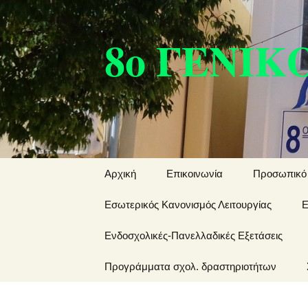
Μετάβαση
σε
8ο ΓΕΝΙΚ
περιεχόμενο
Αρχική
Επικοινωνία
Προσωπικό
Εσωτερικός Κανονισμός Λειτουργίας
Ε
Ενδοσχολικές-Πανελλαδικές Εξετάσεις
Ε
Ενδοσχολικές
Προγράμματα σχολ. δραστηριοτήτων
Μ
Εξετάσεις
Ευρωπαϊκά
Φ
Πανελλαδικές
προγράμματα