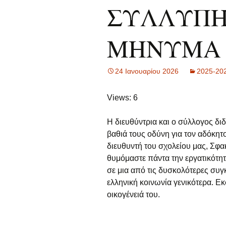
ΣΥΛΛΥΠΗ
Εξετάσεις
Προγράμματα
Commenius
ΜΗΝΥΜΑ
Προγράμματα
Erasmus+
24 Ιανουαρίου 2026
2025-20
Προγράμματα
eTwinning
Views: 6
Προγράμματα Αγωγής
καταναλωτή
Η διευθύντρια και ο σύλλογος δ
βαθιά τους οδύνη για τον αδόκη
Προγράμματα Αγωγής
διευθυντή του σχολείου μας, Σφα
σταδιοδρομίας
θυμόμαστε πάντα την εργατικότητ
σε μια από τις δυσκολότερες συγκ
Προγράμματα Αγωγής
υγείας
ελληνική κοινωνία γενικότερα. 
οικογένειά του.
Προγράμματα
περιβαλλοντικής
εκπαίδευσης