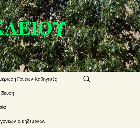
ΚΛΕΙΟΥ
Αναζήτηση
μέρωση Γονέων-Καθηγητές
για:
αίδευση
Ωράριο μαθημάτων
σία
Υπεύθυνοι Τμημάτων
 γονέων & κηδεμόνων