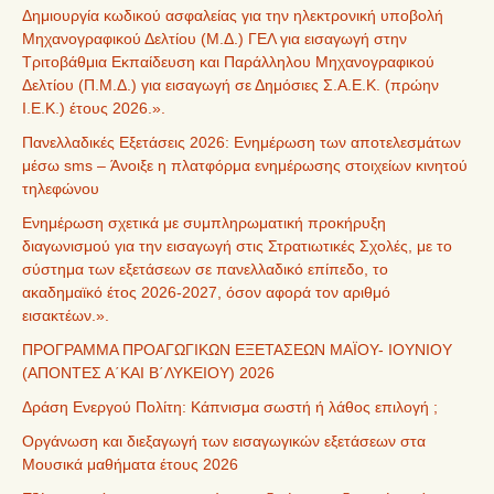
Δημιουργία κωδικού ασφαλείας για την ηλεκτρονική υποβολή
Μηχανογραφικού Δελτίου (Μ.Δ.) ΓΕΛ για εισαγωγή στην
Τριτοβάθμια Εκπαίδευση και Παράλληλου Μηχανογραφικού
Δελτίου (Π.Μ.Δ.) για εισαγωγή σε Δημόσιες Σ.Α.Ε.Κ. (πρώην
Ι.Ε.Κ.) έτους 2026.».
Πανελλαδικές Εξετάσεις 2026: Ενημέρωση των αποτελεσμάτων
μέσω sms – Άνοιξε η πλατφόρμα ενημέρωσης στοιχείων κινητού
τηλεφώνου
Ενημέρωση σχετικά με συμπληρωματική προκήρυξη
διαγωνισμού για την εισαγωγή στις Στρατιωτικές Σχολές, με το
σύστημα των εξετάσεων σε πανελλαδικό επίπεδο, το
ακαδημαϊκό έτος 2026-2027, όσον αφορά τον αριθμό
εισακτέων.».
ΠΡΟΓΡΑΜΜΑ ΠΡΟΑΓΩΓΙΚΩΝ ΕΞΕΤΑΣΕΩΝ ΜΑΪΟΥ- ΙΟΥΝΙΟΥ
(ΑΠΟΝΤΕΣ Α΄ΚΑΙ Β΄ΛΥΚΕΙΟΥ) 2026
Δράση Ενεργού Πολίτη: Κάπνισμα σωστή ή λάθος επιλογή ;
Οργάνωση και διεξαγωγή των εισαγωγικών εξετάσεων στα
Μουσικά μαθήματα έτους 2026