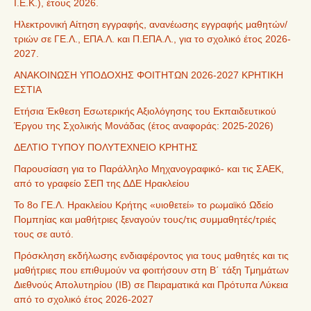
Ι.Ε.Κ.), έτους 2026.
Ηλεκτρονική Αίτηση εγγραφής, ανανέωσης εγγραφής μαθητών/
τριών σε ΓΕ.Λ., ΕΠΑ.Λ. και Π.ΕΠΑ.Λ., για το σχολικό έτος 2026-
2027.
ΑΝΑΚΟΙΝΩΣΗ ΥΠΟΔΟΧΗΣ ΦΟΙΤΗΤΩΝ 2026-2027 ΚΡΗΤΙΚΗ
ΕΣΤΙΑ
Ετήσια Έκθεση Εσωτερικής Αξιολόγησης του Εκπαιδευτικού
Έργου της Σχολικής Μονάδας (έτος αναφοράς: 2025-2026)
ΔΕΛΤΙΟ ΤΥΠΟΥ ΠΟΛΥΤΕΧΝΕΙΟ ΚΡΗΤΗΣ
Παρουσίαση για το Παράλληλο Μηχανογραφικό- και τις ΣΑΕΚ,
από το γραφείο ΣΕΠ της ΔΔΕ Ηρακλείου
Το 8ο ΓΕ.Λ. Ηρακλείου Κρήτης «υιοθετεί» το ρωμαϊκό Ωδείο
Πομπηίας και μαθήτριες ξεναγούν τους/τις συμμαθητές/τριές
τους σε αυτό.
Πρόσκληση εκδήλωσης ενδιαφέροντος για τους μαθητές και τις
μαθήτριες που επιθυμούν να φοιτήσουν στη Β΄ τάξη Τμημάτων
Διεθνούς Απολυτηρίου (IB) σε Πειραματικά και Πρότυπα Λύκεια
από το σχολικό έτος 2026-2027