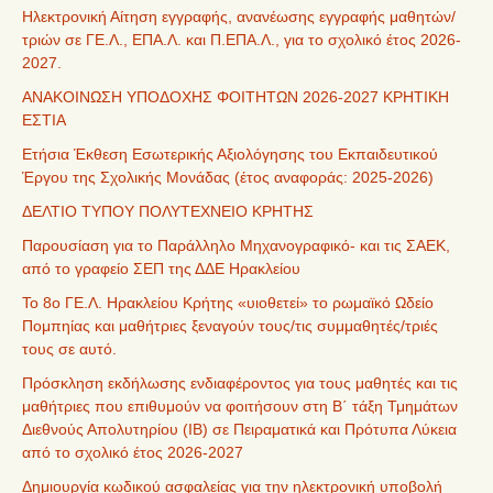
Ηλεκτρονική Αίτηση εγγραφής, ανανέωσης εγγραφής μαθητών/
τριών σε ΓΕ.Λ., ΕΠΑ.Λ. και Π.ΕΠΑ.Λ., για το σχολικό έτος 2026-
2027.
ΑΝΑΚΟΙΝΩΣΗ ΥΠΟΔΟΧΗΣ ΦΟΙΤΗΤΩΝ 2026-2027 ΚΡΗΤΙΚΗ
ΕΣΤΙΑ
Ετήσια Έκθεση Εσωτερικής Αξιολόγησης του Εκπαιδευτικού
Έργου της Σχολικής Μονάδας (έτος αναφοράς: 2025-2026)
ΔΕΛΤΙΟ ΤΥΠΟΥ ΠΟΛΥΤΕΧΝΕΙΟ ΚΡΗΤΗΣ
Παρουσίαση για το Παράλληλο Μηχανογραφικό- και τις ΣΑΕΚ,
από το γραφείο ΣΕΠ της ΔΔΕ Ηρακλείου
Το 8ο ΓΕ.Λ. Ηρακλείου Κρήτης «υιοθετεί» το ρωμαϊκό Ωδείο
Πομπηίας και μαθήτριες ξεναγούν τους/τις συμμαθητές/τριές
τους σε αυτό.
Πρόσκληση εκδήλωσης ενδιαφέροντος για τους μαθητές και τις
μαθήτριες που επιθυμούν να φοιτήσουν στη Β΄ τάξη Τμημάτων
Διεθνούς Απολυτηρίου (IB) σε Πειραματικά και Πρότυπα Λύκεια
από το σχολικό έτος 2026-2027
Δημιουργία κωδικού ασφαλείας για την ηλεκτρονική υποβολή