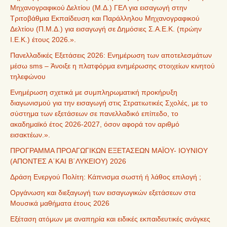
Μηχανογραφικού Δελτίου (Μ.Δ.) ΓΕΛ για εισαγωγή στην
Τριτοβάθμια Εκπαίδευση και Παράλληλου Μηχανογραφικού
Δελτίου (Π.Μ.Δ.) για εισαγωγή σε Δημόσιες Σ.Α.Ε.Κ. (πρώην
Ι.Ε.Κ.) έτους 2026.».
Πανελλαδικές Εξετάσεις 2026: Ενημέρωση των αποτελεσμάτων
μέσω sms – Άνοιξε η πλατφόρμα ενημέρωσης στοιχείων κινητού
τηλεφώνου
Ενημέρωση σχετικά με συμπληρωματική προκήρυξη
διαγωνισμού για την εισαγωγή στις Στρατιωτικές Σχολές, με το
σύστημα των εξετάσεων σε πανελλαδικό επίπεδο, το
ακαδημαϊκό έτος 2026-2027, όσον αφορά τον αριθμό
εισακτέων.».
ΠΡΟΓΡΑΜΜΑ ΠΡΟΑΓΩΓΙΚΩΝ ΕΞΕΤΑΣΕΩΝ ΜΑΪΟΥ- ΙΟΥΝΙΟΥ
(ΑΠΟΝΤΕΣ Α΄ΚΑΙ Β΄ΛΥΚΕΙΟΥ) 2026
Δράση Ενεργού Πολίτη: Κάπνισμα σωστή ή λάθος επιλογή ;
Οργάνωση και διεξαγωγή των εισαγωγικών εξετάσεων στα
Μουσικά μαθήματα έτους 2026
Εξέταση ατόμων με αναπηρία και ειδικές εκπαιδευτικές ανάγκες